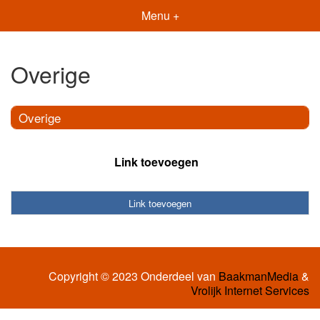
Menu +
Overige
Overige
Link toevoegen
Link toevoegen
Copyright © 2023 Onderdeel van
BaakmanMedia
&
Vrolijk Internet Services