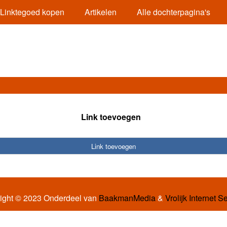
Linktegoed kopen
Artikelen
Alle dochterpagina's
Link toevoegen
Link toevoegen
ight © 2023 Onderdeel van
BaakmanMedia
&
Vrolijk Internet S